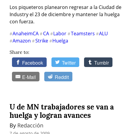
Los piqueteros planearon regresar a la Ciudad de 
Industry el 23 de diciembre y mantener la huelga 
con fuerza.
AnaheimCA
CA
Labor
Teamsters
ALU
#
#
#
#
#
Amazon
Strike
Huelga
#
#
#
Share to:
Facebook
Twitter
Tumblr
E-Mail
Reddit
U de MN trabajadores se van a
huelga y logran avances
By 
Redacción
7 de agosto de 2009