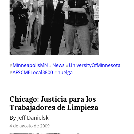
MinneapolisMN
News
UniversityOfMinnesota
#
#
#
AFSCMELocal3800
huelga
#
#
Chicago: Justícia para los
Trabajadores de Limpieza
By 
Jeff Danielski
4 de agosto de 2009