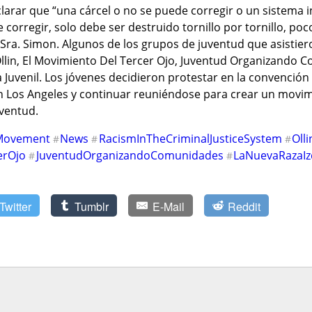
larar que “una cárcel o no se puede corregir o un sistema in
corregir, solo debe ser destruido tornillo por tornillo, poco
Sra. Simon. Algunos de los grupos de juventud que asistiero
llin, El Movimiento Del Tercer Ojo, Juventud Organizando 
a Juvenil. Los jóvenes decidieron protestar en la convenci
en Los Angeles y continuar reuniéndose para crear un movimi
uventud.
Movement
News
RacismInTheCriminalJusticeSystem
Olli
#
#
#
erOjo
JuventudOrganizandoComunidades
LaNuevaRazaIz
#
#
Twitter
Tumblr
E-Mail
Reddit