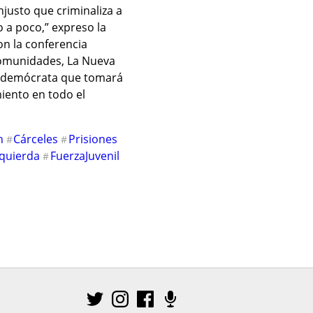
justo que criminaliza a 
 a poco,” expreso la 
n la conferencia 
Comunidades, La Nueva 
ón demócrata que tomará 
ento en todo el 
n
Cárceles
Prisiones
#
#
quierda
FuerzaJuvenil
#