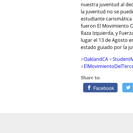
nuestra juventud al dec
la juventud no se puede 
estudiante carismática 
fueron El Movimiento O
Raza Izquierda, y Fuerz
lugar el 13 de Agosto 
estado guiado por la j
OaklandCA
Student
#
#
ElMovimientoDelTerc
#
Share to:
Facebook