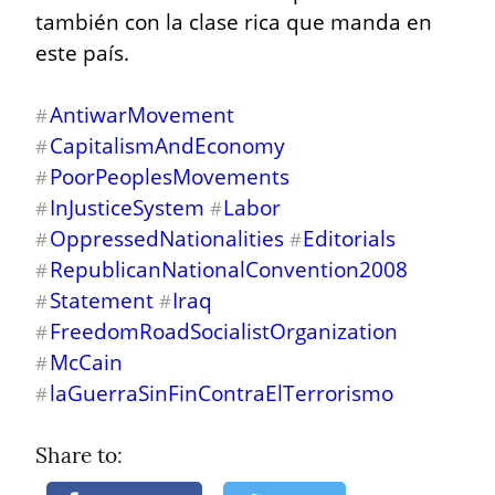
también con la clase rica que manda en 
este país.
AntiwarMovement
#
CapitalismAndEconomy
#
PoorPeoplesMovements
#
InJusticeSystem
Labor
#
#
OppressedNationalities
Editorials
#
#
RepublicanNationalConvention2008
#
Statement
Iraq
#
#
FreedomRoadSocialistOrganization
#
McCain
#
laGuerraSinFinContraElTerrorismo
#
Share to: 