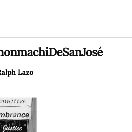
honmachiDeSanJosé
Ralph Lazo