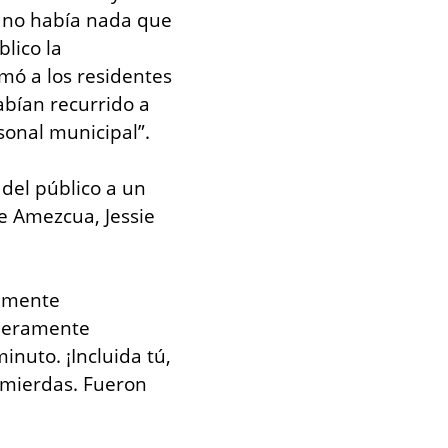
 no había nada que 
ico la 
ó a los residentes 
bían recurrido a 
sonal municipal”.
del público a un 
e Amezcua, Jessie 
lmente 
deramente 
uto. ¡Incluida tú, 
 mierdas. Fueron 