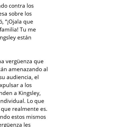
o contra los 
sa sobre los 
 “¡Ojala que 
amilia! Tu me 
ngsley están 
na vergüenza que 
stán amenazando al 
 audiencia, el 
pulsar a los 
den a Kingsley, 
dividual. Lo que 
que realmente es. 
endo estos mismos 
rgüenza les 