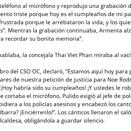
eléfono al micrófono y reprodujo una grabación de 
siento triste porque hoy es el cumpleaños de mi p
frustrada porque le arrebataron la vida, y los quie
es”. Mientras la grabación continuaba, Armenta alzó
ra recordar su bonita memoria”.
blaba, la concejala Thai Viet Phan miraba al vací
ro del CSO OC, declaró, “Estamos aquí hoy para p
ares de nuestra petición de justicia para Noe Rodrí
“¡Hoy habría sido su cumpleaños! ¡Y ustedes le rob
e cortaba el micrófono, Pulido exigió al jefe de poli
diera a los policías asesinos y encabezó los cantos,
Ibarra? ¡Enciérrenlo!”. Los cánticos llenaron el saló
lcaldesa, obligándola a guardar silencio.