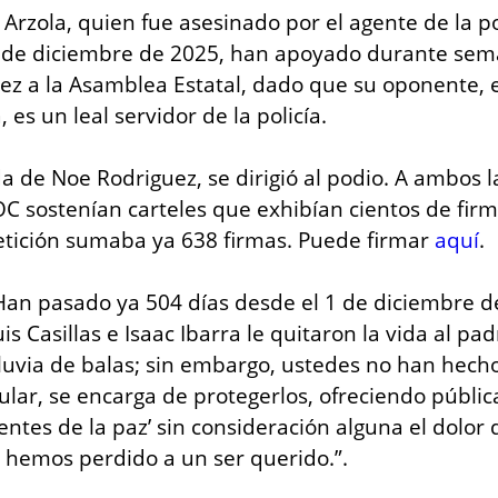
 Arzola, quien fue asesinado por el agente de la p
1 de diciembre de 2025, han apoyado durante sema
z a la Asamblea Estatal, dado que su oponente, el
es un leal servidor de la policía.
a de Noe Rodriguez, se dirigió al podio. A ambos la
sostenían carteles que exhibían cientos de firma
etición sumaba ya 638 firmas. Puede firmar 
aquí
.
an pasado ya 504 días desde el 1 de diciembre de
uis Casillas e Isaac Ibarra le quitaron la vida al pad
luvia de balas; sin embargo, ustedes no han hecho
cular, se encarga de protegerlos, ofreciendo públi
entes de la paz’ sin consideración alguna el dolor 
 hemos perdido a un ser querido.”.