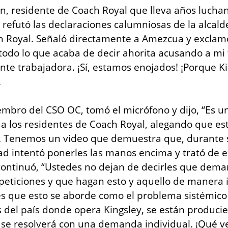
, residente de Coach Royal que lleva años luchand
 refutó las declaraciones calumniosas de la alcalde
 Royal. Señaló directamente a Amezcua y exclamó,
odo lo que acaba de decir ahorita acusando a mi f
te trabajadora. ¡Sí, estamos enojados! ¡Porque Ki
.
mbro del CSO OC, tomó el micrófono y dijo, “Es u
 a los residentes de Coach Royal, alegando que e
. Tenemos un video que demuestra que, durante su
ad intentó ponerles las manos encima y trató de ex
 continuó, “Ustedes no dejan de decirles que deman
eticiones y que hagan esto y aquello de manera in
es que esto se aborde como el problema sistémico 
s del país donde opera Kingsley, se están produci
 se resolverá con una demanda individual. ¡Qué ve