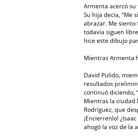
Armenta acercó su t
Su hija decía, “Me 
abrazar. Me siento 
todavía siguen libr
hice este dibujo pa
Mientras Armenta ha
David Pulido, miemb
resultados prelimin
continuó diciendo, 
Mientras la ciudad l
Rodríguez, que despi
¡Encierrenlo! ¿Isaac 
ahogó la voz de la a