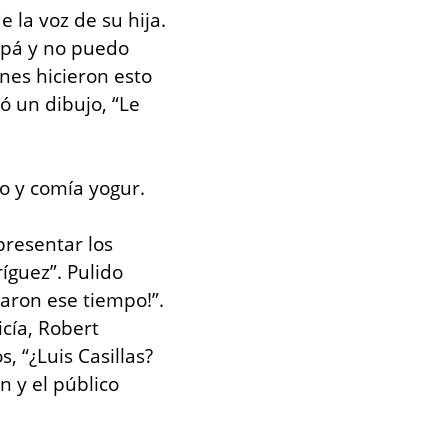
la voz de su hija. 
apá y no puedo 
nes hicieron esto 
 un dibujo, “Le 
o y comía yogur.
resentar los 
guez”. Pulido 
aron ese tiempo!”. 
cía, Robert 
 “¿Luis Casillas? 
n y el público 