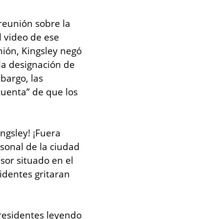
eunión sobre la 
 video de ese 
ión, Kingsley negó 
la designación de 
bargo, las 
uenta” de que los 
gsley! ¡Fuera 
sonal de la ciudad 
sor situado en el 
identes gritaran 
 residentes leyendo 