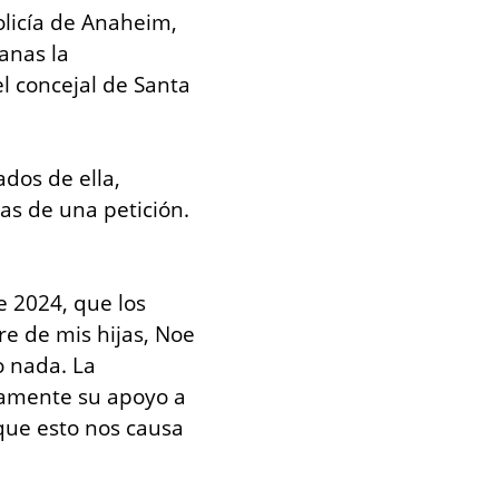
olicía de Anaheim, 
nas la 
 concejal de Santa 
dos de ella, 
s de una petición. 
 2024, que los 
re de mis hijas, Noe 
 nada. La 
camente su apoyo a 
que esto nos causa 