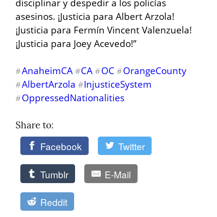
disciplinar y despedir a los policías 
asesinos. ¡Justicia para Albert Arzola! 
¡Justicia para Fermín Vincent Valenzuela! 
¡Justicia para Joey Acevedo!”
AnaheimCA
CA
OC
OrangeCounty
#
#
#
#
AlbertArzola
InjusticeSystem
#
#
OppressedNationalities
#
Share to: 
Facebook
Twitter
Tumblr
E-Mail
Reddit